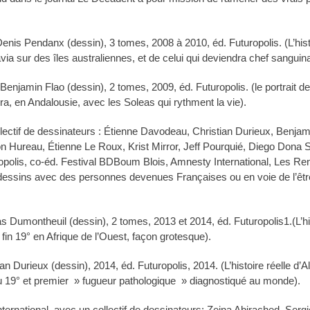
nis Pendanx (dessin), 3 tomes, 2008 à 2010, éd. Futuropolis. (L’his
via sur des îles australiennes, et de celui qui deviendra chef sanguin
enjamin Flao (dessin), 2 tomes, 2009, éd. Futuropolis. (le portrait d
ra, en Andalousie, avec les Soleas qui rythment la vie).
lectif de dessinateurs : Étienne Davodeau, Christian Durieux, Benjam
n Hureau, Étienne Le Roux, Krist Mirror, Jeff Pourquié, Diego Dona S
polis, co-éd. Festival BDBoum Blois, Amnesty International, Les Ren
 dessins avec des personnes devenues Françaises ou en voie de l’être
s Dumontheuil (dessin), 2 tomes, 2013 et 2014, éd. Futuropolis1.(L’hi
 fin 19° en Afrique de l’Ouest, façon grotesque).
an Durieux (dessin), 2014, éd. Futuropolis, 2014. (L’histoire réelle d’
du 19° et premier » fugueur pathologique » diagnostiqué au monde).
nternational, avec un collectif de dessinateurs: Zeina Abirached, Serg