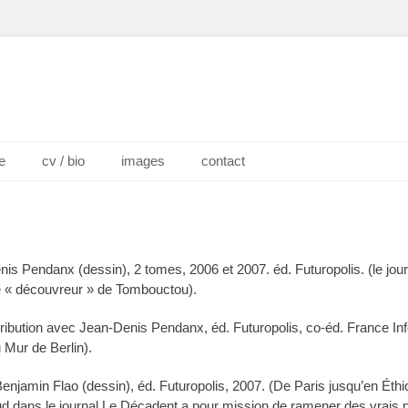
ch
e
cv / bio
images
contact
nis Pendanx (dessin), 2 tomes, 2006 et 2007. éd. Futuropolis. (le journ
le « découvreur » de Tombouctou).
ontribution avec Jean-Denis Pendanx, éd. Futuropolis, co-éd. France Inf
 Mur de Berlin).
Benjamin Flao (dessin), éd. Futuropolis, 2007. (De Paris jusqu’en Éthi
dans le journal Le Décadent a pour mission de ramener des vrais p