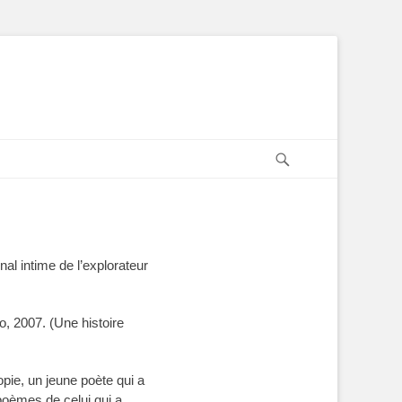
Recherche
al intime de l’explorateur
o, 2007. (Une histoire
opie, un jeune poète qui a
oèmes de celui qui a