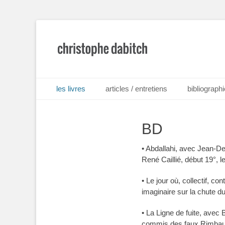
Écrivain et scénariste français né à Bordeaux en 1968.
Christophe Dabit
Premier menu
Aller
les livres
articles / entretiens
bibliographi
au
contenu
BD
• Abdallahi, avec Jean-De
René Caillié, début 19°, 
• Le jour où, collectif, c
imaginaire sur la chute du
• La Ligne de fuite, avec 
commis des faux Rimbaud 