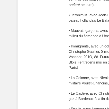
préféré se taire).
• Jeronimus, avec Jean-De
bateau hollandais Le Bata
• Mauvais garçons, avec B
milieu du flamenco à Utre
• Immigrants, avec un col
Christophe Gaultier, Simo
Vassant, 201O, éd. Futuro
Blois. (entretiens mis en
Paris)
• La Colonne, avec Nicola
militaire Voulet-Chanoine,
• Le Captivé, avec Christi
gaz à Bordeaux à la fin 
• Être là, avec Amnesty I